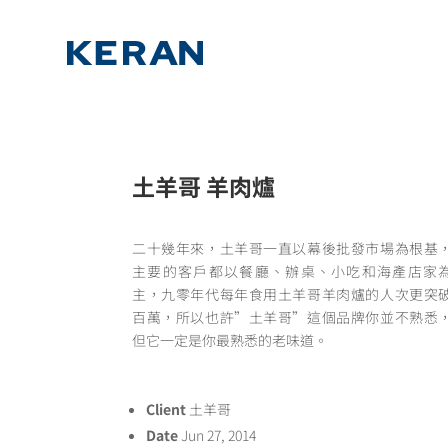
土羊哥 羊肉爐
二十幾年來，土羊哥一直以幕後批發市場為根基
主要的客戶都以餐廳、辦桌、小吃和海產店家
主，九零年代每年食用土羊哥羊肉爐的人次更突
百萬，所以也許”土羊哥”這個品牌你並不熟悉
但它一定是你最熟悉的老味道。
Client
土羊哥
Date
Jun 27, 2014