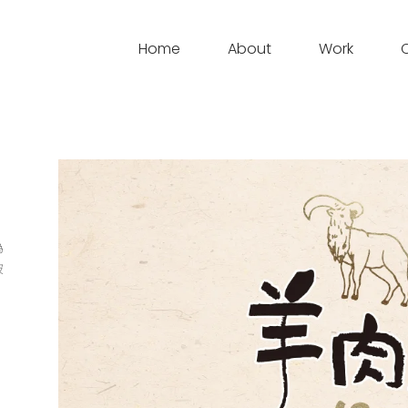
Home
About
Work
，
為
破
，