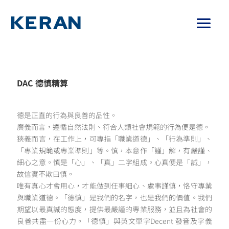
DAC 德慎精算
德是正直的行為與良善的品性。
廣義而言，遵循自然法則、符合人類社會規範的行為便是德。
狹義而言，在工作上，可專指「職業道德」、「行為準則」、
「專業規範或專業準則」等。
慎，本意作「謹」解，有嚴謹、
細心之意。
慎是「心」、「真」二字組成。心真便是「誠」，
故信實不欺曰慎。
唯有真心才會用心，才能做到任事細心、處事謹慎，恪守專業
與職業道德。
「德慎」是我們的名字，也是我們的價值。
我們
期望以最真誠的態度，提供最嚴謹的專業服務，並且為社會的
良善共盡一份心力。
「德慎」與英文單字Decent 發音及字義