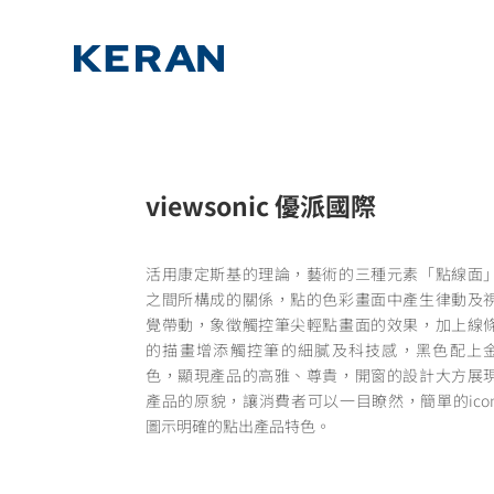
viewsonic 優派國際
活用康定斯基的理論，藝術的三種元素「點線面
之間所構成的關係，點的色彩畫面中產生律動及
覺帶動，象徵觸控筆尖輕點畫面的效果，加上線
的描畫增添觸控筆的細膩及科技感，黑色配上
色，顯現產品的高雅、尊貴，開窗的設計大方展
產品的原貌，讓消費者可以一目瞭然，簡單的ico
圖示明確的點出產品特色。