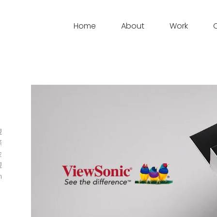
Home
About
Work
」
視
條
金
現
n