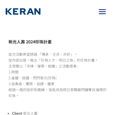
新光人壽 2024珍珠計畫
這次活動希望透過 「傳承、交流、共好」，
從內部出發，推出「珍視人才，明日之珠」的珍珠計畫。
主視覺以「淬煉、璀璨、蛻變」之活動意象 :
1.時間
2.雀躍、跳躍、閃閃發光(珍珠)
3.協奏曲、團隊、協調、優美
經過一路的挫折和磨練，皆能成為明日那顆最閃耀奪目璀璨的
珍珠。
Client
新光人壽